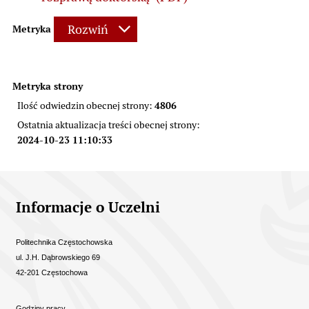
Rozwiń
Metryka
Metryka strony
4806
Ilość odwiedzin obecnej strony:
Ostatnia aktualizacja treści obecnej strony:
2024-10-23 11:10:33
Informacje kontaktowe
Informacje o Uczelni
Politechnika Częstochowska
ul. J.H. Dąbrowskiego 69
42-201 Częstochowa
Godziny pracy