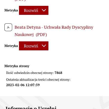
Rozwiń
Metryka
Beata Detyna - Uchwała Rady Dyscypliny
Naukowej
(PDF)
Rozwiń
Metryka
Metryka strony
7868
Ilość odwiedzin obecnej strony:
Ostatnia aktualizacja treści obecnej strony:
2023-02-06 12:07:59
Informacje kontaktowe
Informacje o Uczelni