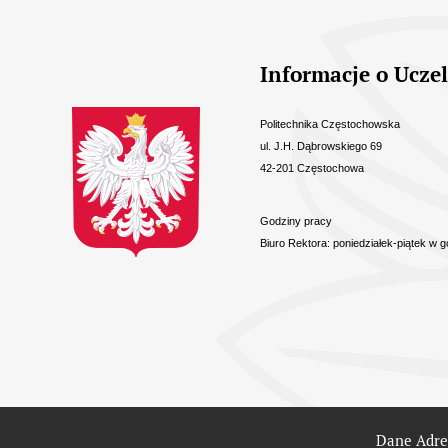
Informacje kontaktowe
Informacje o Uczel
Politechnika Częstochowska
ul. J.H. Dąbrowskiego 69
42-201 Częstochowa
Godziny pracy
Biuro Rektora: poniedziałek-piątek w g
Odnośniki
Dane Adr