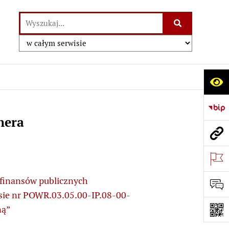
Szukaj:
Wyszukiwarka
Szukaj w
a
Odn
j
Stro
nera
 finansów publicznych
rsie nr POWR.03.05.00-IP.08-00-
ną”