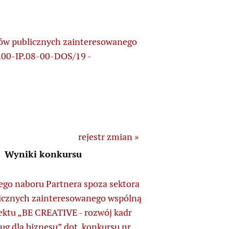
sów publicznych zainteresowanego
5.00-IP.08-00-DOS/19 -
rejestr zmian »
Wyniki konkursu
ego naboru Partnera spoza sektora
icznych zainteresowanego wspólną
jektu „BE CREATIVE - rozwój kadr
ług dla biznesu” dot. konkursu nr