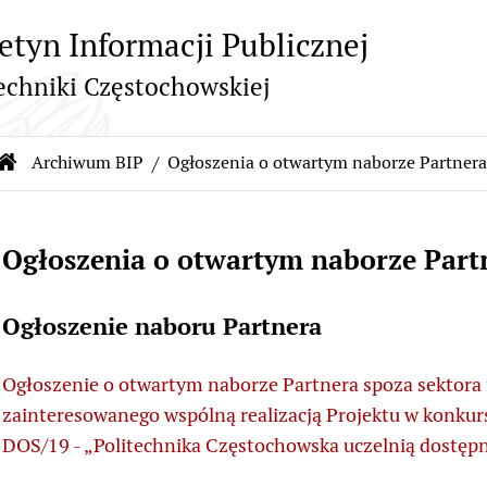
etyn Informacji Publicznej
echniki Częstochowskiej
Archiwum BIP
Ogłoszenia o otwartym naborze Partner
cieżka nawigacyjna
Strona główna Biuletynu Informacji Publiczne
Ogłoszenia o otwartym naborze Part
Treść strony
Ogłoszenie naboru Partnera
Ogłoszenie o otwartym naborze Partnera spoza sektora
zainteresowanego wspólną realizacją Projektu w konku
DOS/19 - „Politechnika Częstochowska uczelnią dostęp