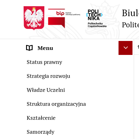
Przejdź do strony głównej
Przejdź do menu głównego
Przejdź do treści strony
Przejdź do mapy serwisu
Przejdź do wyszukiwarki
Przejdź do ułatwienia dostępności
Deklaracja Dostępności
Biul
Polit
Menu
Ś
Status prawny
Strategia rozwoju
Władze Uczelni
Struktura organizacyjna
Kształcenie
Samorządy