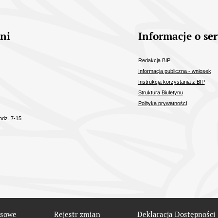
ni
Informacje o ser
Redakcja BIP
Informacja publiczna - wniosek
Instrukcja korzystania z BIP
Struktura Biuletynu
Polityka prywatności
odz. 7-15
esowe
Rejestr zmian
Deklaracja Dostępności