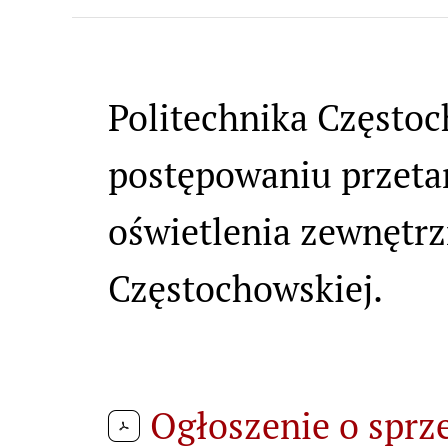
Politechnika Często
Treść strony
postępowaniu przet
oświetlenia zewnętrz
Częstochowskiej.
Ogłoszenie o sprz