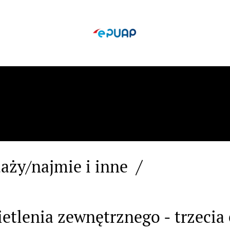
na
aży/najmie i inne
letynu Informacji Publi
tlenia zewnętrznego - trzecia