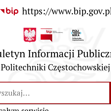
ępności
https://www.bip.gov.p
uletyn Informacji Publicz
Politechniki Częstochowskiej
kaj:
yszukiwarka
ukaj w