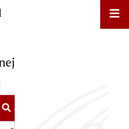
l
nej