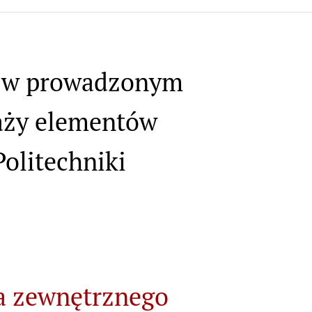
łu w prowadzonym
aży elementów
olitechniki
a zewnętrznego