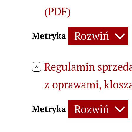
(PDF)
Rozwiń
Metryka
Regulamin sprzed
z oprawami, klosz
Rozwiń
Metryka