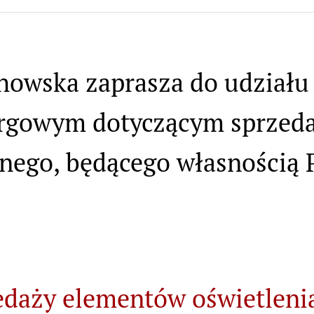
chowska zaprasza do udzia
argowym dotyczącym sprzed
nego, będącego własnością P
edaży elementów oświetleni