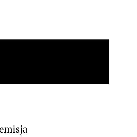
cznej
 emisja