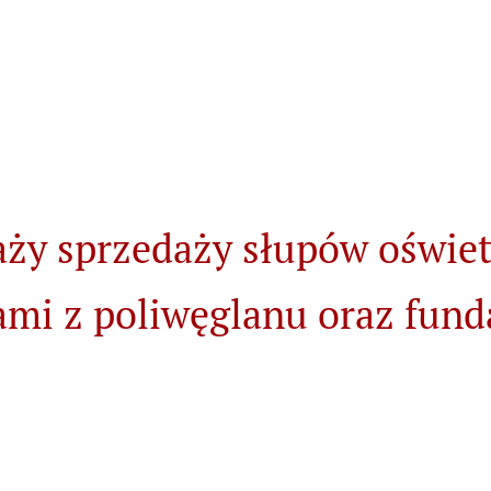
aży sprzedaży słupów oświe
ami z poliwęglanu oraz fu