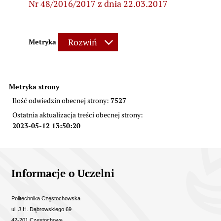
Nr 48/2016/2017 z dnia 22.03.2017
Rozwiń
Metryka
Metryka strony
7527
Ilość odwiedzin obecnej strony:
Ostatnia aktualizacja treści obecnej strony:
2023-05-12 13:50:20
Informacje kontaktowe
Informacje o Uczelni
Politechnika Częstochowska
ul. J.H. Dąbrowskiego 69
42-201 Częstochowa